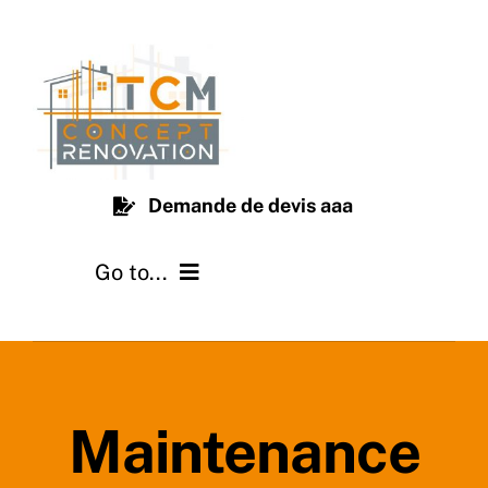
Passer
au
contenu
Demande de devis aaa
Go to...
Notre équipe
Nos métiers
Maintenance
Nos réalisations