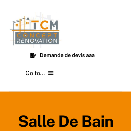
Passer
au
contenu
Demande de devis aaa
Go to...
Notre équipe
Nos métiers
Salle De Bain
Nos réalisations